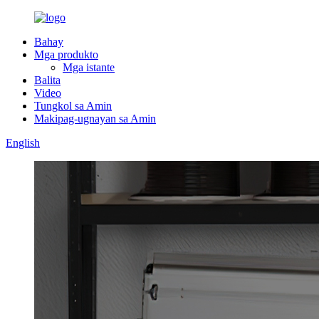
Bahay
Mga produkto
Mga istante
Balita
Video
Tungkol sa Amin
Makipag-ugnayan sa Amin
English