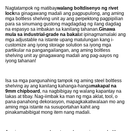
Nagtatampok ng matibay
walang bolt
disenyo ng rivet
lock
na ginagawang madali ang pagpupulong, ang aming
mga boltless shelving unit ay ang perpektong pagpipilian
para sa sinumang gustong magdagdag ng ilang dagdag
na espasyo sa imbakan sa kanilang tahanan.
Ginawa
mula sa industrial-grade na bakal
at ipinagmamalaki ang
mga adjustable na istante upang matulungan kang i-
customize ang iyong storage solution sa iyong mga
partikular na pangangailangan, ang aming boltless
shelving unit ay ginagawang madali ang pag-aayos ng
iyong tahanan!
Isa sa mga pangunahing tampok ng aming steel boltless
shelving ay ang kanilang kahanga-hanga
makapal na
9mm chipboard
, na nagbibigay ng walang kapantay na
lakas at tibay. Nag-iimbak ka man ng mga aklat, tool, o
pana-panahong dekorasyon, mapagkakatiwalaan mo ang
aming mga istante na susuportahan kahit ang
pinakamabibigat mong item nang madali.