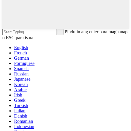
Pindutin ang enter para maghanap
o ESC para isara
English
French
German
Portuguese
Spanish
Russian
Japanese
Korean
Arabic
Irish
Greek
Turkish
Italian
Danish
Romanian
Indonesian