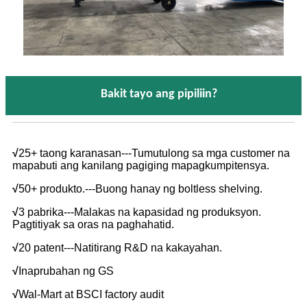
Bakit tayo ang pipiliin?
√
25+ taong karanasan---Tumutulong sa mga customer na
mapabuti ang kanilang pagiging mapagkumpitensya.
√
50+ produkto.---Buong hanay ng boltless shelving.
√
3 pabrika---Malakas na kapasidad ng produksyon.
Pagtitiyak sa oras na paghahatid.
√
20 patent---Natitirang R&D na kakayahan.
√
Inaprubahan ng GS
√
Wal-Mart at BSCI factory audit