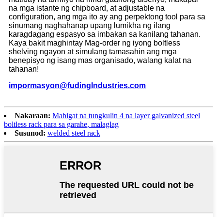
na mga istante ng chipboard, at adjustable na
configuration, ang mga ito ay ang perpektong tool para sa
sinumang naghahanap upang lumikha ng ilang
karagdagang espasyo sa imbakan sa kanilang tahanan.
Kaya bakit maghintay Mag-order ng iyong boltless
shelving ngayon at simulang tamasahin ang mga
benepisyo ng isang mas organisado, walang kalat na
tahanan!
impormasyon
@
f
udingIndustries.com
Nakaraan:
Mabigat na tungkulin 4 na layer galvanized steel
boltless rack para sa garahe, malaglag
Susunod:
welded steel rack