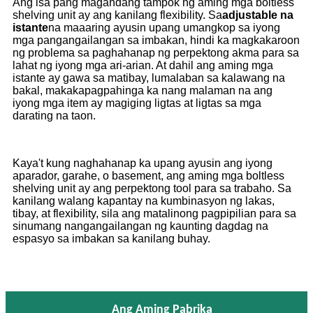
Ang isa pang magandang tampok ng aming mga boltless
shelving unit ay ang kanilang flexibility. Sa
adjustable na
istante
na maaaring ayusin upang umangkop sa iyong
mga pangangailangan sa imbakan, hindi ka magkakaroon
ng problema sa paghahanap ng perpektong akma para sa
lahat ng iyong mga ari-arian. At dahil ang aming mga
istante ay gawa sa matibay, lumalaban sa kalawang na
bakal, makakapagpahinga ka nang malaman na ang
iyong mga item ay magiging ligtas at ligtas sa mga
darating na taon.
Kaya't kung naghahanap ka upang ayusin ang iyong
aparador, garahe, o basement, ang aming mga boltless
shelving unit ay ang perpektong tool para sa trabaho. Sa
kanilang walang kapantay na kumbinasyon ng lakas,
tibay, at flexibility, sila ang matalinong pagpipilian para sa
sinumang nangangailangan ng kaunting dagdag na
espasyo sa imbakan sa kanilang buhay.
Ang Aming Pabrika