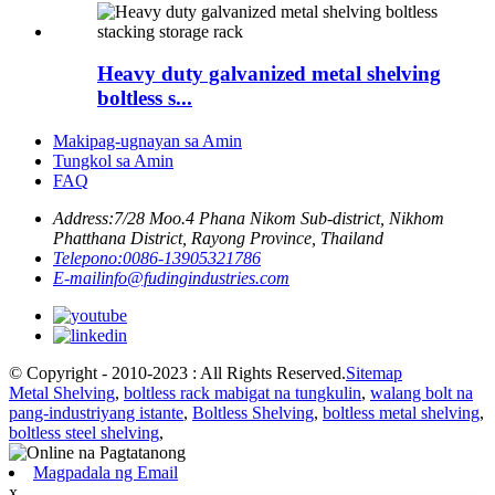
Heavy duty galvanized metal shelving
boltless s...
Makipag-ugnayan sa Amin
Tungkol sa Amin
FAQ
Address:
7/28 Moo.4 Phana Nikom Sub-district, Nikhom
Phatthana District, Rayong Province, Thailand
Telepono:
0086-13905321786
E-mail
info@fudingindustries.com
© Copyright - 2010-2023 : All Rights Reserved.
Sitemap
Metal Shelving
,
boltless rack mabigat na tungkulin
,
walang bolt na
pang-industriyang istante
,
Boltless Shelving
,
boltless metal shelving
,
boltless steel shelving
,
Magpadala ng Email
x