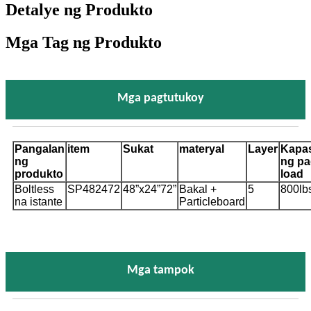
Detalye ng Produkto
Mga Tag ng Produkto
Mga pagtutukoy
Pangalan
item
Sukat
materyal
Layer
Kapa
ng
ng pa
produkto
load
Boltless
SP482472
48”x24”72”
Bakal +
5
800lb
na istante
Particleboard
Mga tampok