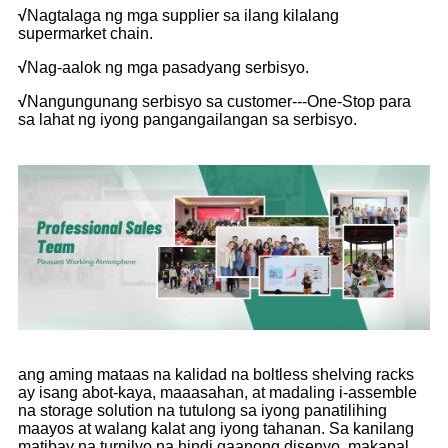
√
Nagtalaga ng mga supplier sa ilang kilalang
supermarket chain.
√
Nag-aalok ng mga pasadyang serbisyo.
√
Nangungunang serbisyo sa customer---One-Stop para
sa lahat ng iyong pangangailangan sa serbisyo.
ang aming mataas na kalidad na boltless shelving racks
ay isang abot-kaya, maaasahan, at madaling i-assemble
na storage solution na tutulong sa iyong panatilihing
maayos at walang kalat ang iyong tahanan. Sa kanilang
matibay na turnilyo na hindi gaanong disenyo, makapal