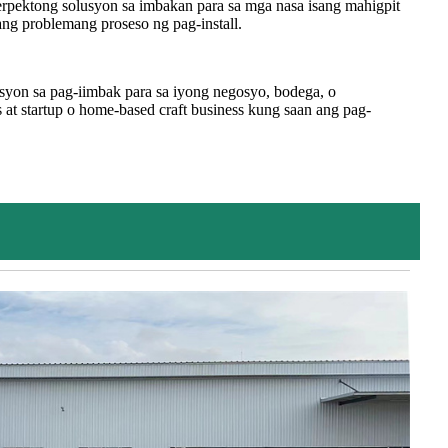
erpektong solusyon sa imbakan para sa mga nasa isang mahigpit
ang problemang proseso ng pag-install.
syon sa pag-iimbak para sa iyong negosyo, bodega, o
 at startup o home-based craft business kung saan ang pag-