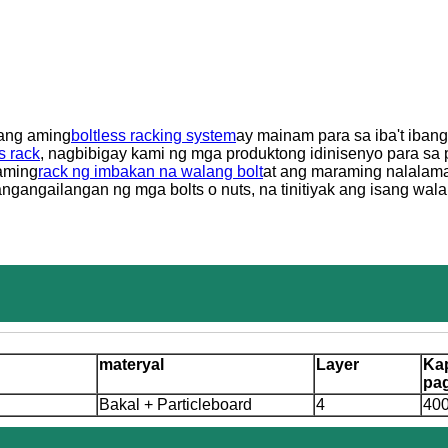
ang aming
boltless racking system
ay mainam para sa iba't ibang
s rack
, nagbibigay kami ng mga produktong idinisenyo para sa
 aming
rack ng imbakan na walang bolt
at ang maraming nalalam
ngangailangan ng mga bolts o nuts, na tinitiyak ang isang wa
materyal
Layer
Ka
pa
Bakal + Particleboard
4
40