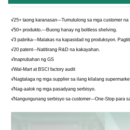
√
25+ taong karanasan---Tumutulong sa mga customer na
√
50+ produkto.---Buong hanay ng boltless shelving.
√
3 pabrika---Malakas na kapasidad ng produksyon. Pagtit
√
20 patent---Natitirang R&D na kakayahan.
√
Inaprubahan ng GS
√
Wal-Mart at BSCI factory audit
√
Nagtalaga ng mga supplier sa ilang kilalang supermarket
√
Nag-aalok ng mga pasadyang serbisyo.
√
Nangungunang serbisyo sa customer---One-Stop para sa