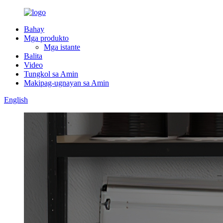
Bahay
Mga produkto
Mga istante
Balita
Video
Tungkol sa Amin
Makipag-ugnayan sa Amin
English