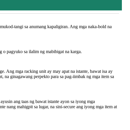
amumukod-tangi sa anumang kapaligiran. Ang mga naka-bold na
 o pagyuko sa ilalim ng mabibigat na karga.
ge. Ang mga racking unit ay may apat na istante, bawat isa ay
nt, na ginagawang perpekto para sa pag-iimbak ng mga item sa
ayusin ang taas ng bawat istante ayon sa iyong mga
te nang mahigpit sa lugar, na sini-secure ang iyong mga item at