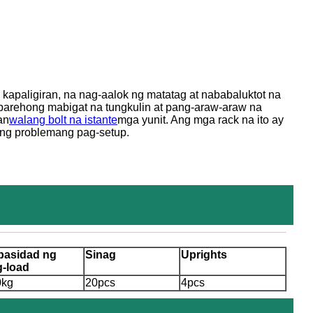
 kapaligiran, na nag-aalok ng matatag at nababaluktot na
 parehong mabigat na tungkulin at pang-araw-araw na
an
walang bolt na istante
mga yunit. Ang mga rack na ito ay
lang problemang pag-setup.
pasidad ng
Sinag
Uprights
g-load
0kg
20pcs
4pcs