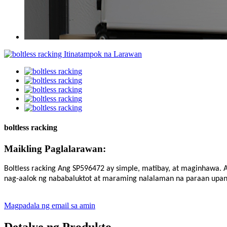
boltless racking
Maikling Paglalarawan:
Boltless racking
Ang SP596472 ay
simple, matibay, at maginhawa. 
nag-aalok ng nababaluktot at maraming nalalaman na paraan upang
Magpadala ng email sa amin