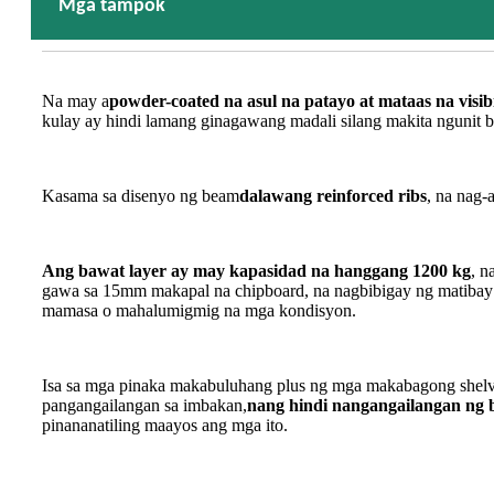
Mga tampok
Na may a
powder-coated na asul na patayo at mataas na visib
kulay ay hindi lamang ginagawang madali silang makita ngunit bi
Kasama sa disenyo ng beam
dalawang reinforced ribs
, na nag-
Ang bawat layer ay may kapasidad na hanggang 1200 kg
, n
gawa sa 15mm makapal na chipboard, na nagbibigay ng matibay na
mamasa o mahalumigmig na mga kondisyon.
Isa sa mga pinaka makabuluhang plus ng mga makabagong shelvin
pangangailangan sa imbakan,
nang hindi nangangailangan ng b
pinananatiling maayos ang mga ito.