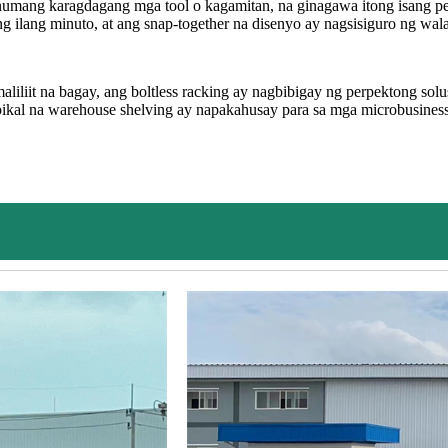
 anumang karagdagang mga tool o kagamitan, na ginagawa itong isang p
g ilang minuto, at ang snap-together na disenyo ay nagsisiguro ng wal
liit na bagay, ang boltless racking ay nagbibigay ng perpektong solu
pikal na warehouse shelving ay napakahusay para sa mga microbusiness