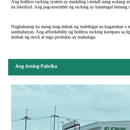
Ang boltless racking system ay madaling i-install nang walang
na iskedyul. Ang pag-assemble ng racking ay tumatagal lamang n
Naghahanap ka mang mag-imbak ng mabibigat na kagamitan o mali
sambahayan. Ang affordability ng boltless racking kumpara sa ti
iimbak ng stock at mga produkto ay mahalaga.
Ang Aming Pabrika