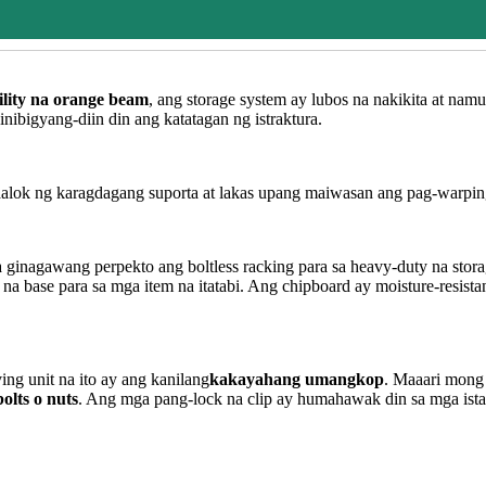
ility na orange beam
, ang storage system ay lubos na nakikita at n
nibigyang-diin din ang katatagan ng istraktura.
aalok ng karagdagang suporta at lakas upang maiwasan ang pag-warping
a ginagawang perpekto ang boltless racking para sa heavy-duty na stora
 base para sa mga item na itatabi. Ang chipboard ay moisture-resista
g unit na ito ay ang kanilang
kakayahang umangkop
. Maaari mong 
olts o nuts
. Ang mga pang-lock na clip ay humahawak din sa mga istan