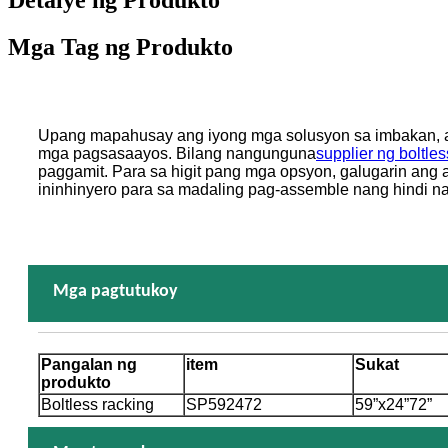
Detalye ng Produkto
Mga Tag ng Produkto
Upang mapahusay ang iyong mga solusyon sa imbakan, 
mga pagsasaayos. Bilang nangunguna
supplier ng boltles
paggamit. Para sa higit pang mga opsyon, galugarin ang
ininhinyero para sa madaling pag-assemble nang hindi na
Mga pagtutukoy
Pangalan ng
item
Sukat
produkto
Boltless racking
SP592472
59”x24”72”